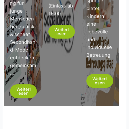
spflege
ng für
(Einlass ab
bietet
junge
16:00…
Kindern
Menschen
eine
bei „schick
Weiterl
liebevolle
esen
& schee“
und
Secondhan
individuelle
d-Mode
Betreuung
entdecken,
…
gemeinsam
…
Weiterl
esen
Weiterl
esen