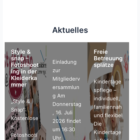
Aktuelles
Style &
Freie
snap –
Betreuung
Einladung
Fotoshoot
splätze
zur
ing in der
Kleiderka
Mitgliederv
Kindertage
mmer
ersammlun
spflege –
g Am
individuell,
„Style &
Donnerstag
familiennah
Snap“:
, 16. Juli
und flexibel
Kostenlose
2026 findet
Die
s
um 16:30
Kindertage
Fotoshooti
Uhr