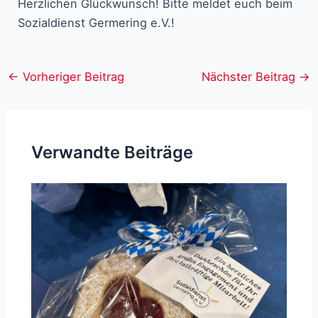
Herzlichen Glückwunsch! Bitte meldet euch beim
Sozialdienst Germering e.V.!
Post
←
Vorheriger Beitrag
Nächster Beitrag
→
navigation
Verwandte Beiträge